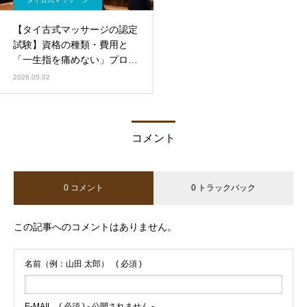
【タイ古式マッサージの認定
試験】資格の種類・費用と
「一生指を痛めない」プロの
実践技術
2026.05.02
コメント
0 コメント
0 トラックバック
この記事へのコメントはありません。
名前（例：山田 太郎）
( 必須 )
E-MAIL
( 必須 ) - 公開されません -