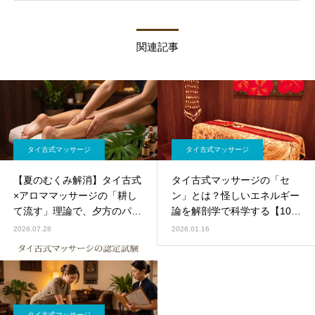
関連記事
タイ古式マッサージ
タイ古式マッサージ
【夏のむくみ解消】タイ古式
タイ古式マッサージの「セ
×アロママッサージの「耕し
ン」とは？怪しいエネルギー
て流す」理論で、夕方のパン
論を解剖学で科学する【10本
パン足を根本リセット
のライン完全図解】
2026.07.28
2026.01.16
タイ古式マッサージ